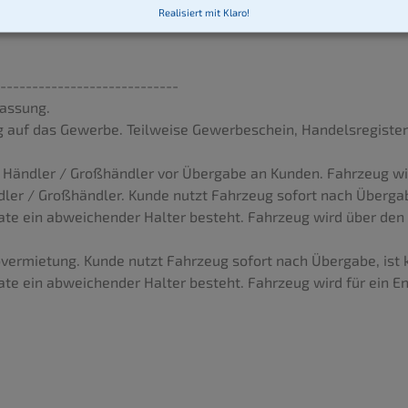
Realisiert mit Klaro!
----------------------------
assung.
g auf das Gewerbe. Teilweise Gewerbeschein, Handelsregiste
f Händler / Großhändler vor Übergabe an Kunden. Fahrzeug wi
er / Großhändler. Kunde nutzt Fahrzeug sofort nach Übergabe
e ein abweichender Halter besteht. Fahrzeug wird über den Ku
ermietung. Kunde nutzt Fahrzeug sofort nach Übergabe, ist k
e ein abweichender Halter besteht. Fahrzeug wird für ein Ent