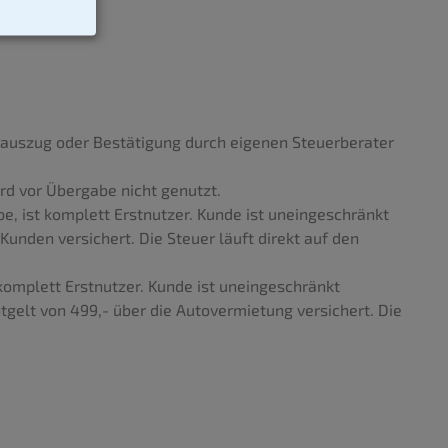
rauszug oder Bestätigung durch eigenen Steuerberater
rd vor Übergabe nicht genutzt.
, ist komplett Erstnutzer. Kunde ist uneingeschränkt
nden versichert. Die Steuer läuft direkt auf den
omplett Erstnutzer. Kunde ist uneingeschränkt
gelt von 499,- über die Autovermietung versichert. Die