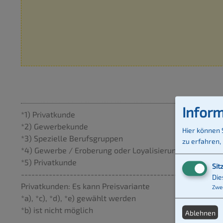
Inform
*1) Privatkunde
*2) Gewerbekunde
Hier können 
*3) Spezielle Berufsgruppen
zu erfahren,
*4) Gewerbe / Eroberung oder Loyalisierung
*5) Privatkunde
Sit
----------------------------------------------------------
Die
Privatkunden: Es kann Preisvariante
Zwe
*a), *c), *d), *e) gewählt werden
*b) ist nicht möglich
Ablehnen