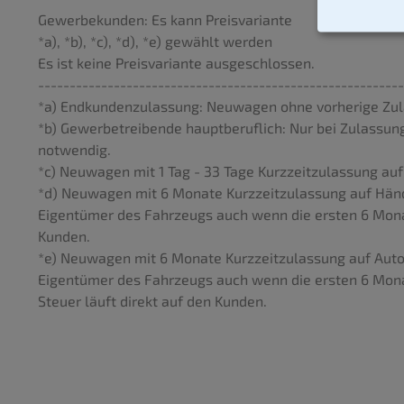
Gewerbekunden: Es kann Preisvariante
*a), *b), *c), *d), *e) gewählt werden
Es ist keine Preisvariante ausgeschlossen.
----------------------------------------------------------
*a) Endkundenzulassung: Neuwagen ohne vorherige Zul
*b) Gewerbetreibende hauptberuflich: Nur bei Zulassun
notwendig.
*c) Neuwagen mit 1 Tag - 33 Tage Kurzzeitzulassung au
*d) Neuwagen mit 6 Monate Kurzzeitzulassung auf Händl
Eigentümer des Fahrzeugs auch wenn die ersten 6 Monat
Kunden.
*e) Neuwagen mit 6 Monate Kurzzeitzulassung auf Autov
Eigentümer des Fahrzeugs auch wenn die ersten 6 Monat
Steuer läuft direkt auf den Kunden.